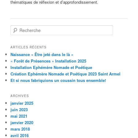
thématiques de réflexion et d’approfondissement.
R
e
c
h
ARTICLES RÉCENTS
e
Naissance « Être jeté dans le là »
r
« Forêt de Présences » Installation 2025
c
Installation Ephémère Nomade et Poétique
h
Création Ephémère Nomade et Poétique 2023 Saint Armel
e
Et si nous fabriquions un coussin tous ensemble!
ARCHIVES
janvier 2025
juin 2023
mai 2021
janvier 2020
mars 2018
avril 2016