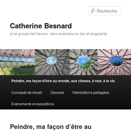
Aller
au
Rech
contenu
principal
Catherine Besnard
Ici le groupe fait Oeuvre : faire ensemble en lien et singularité
Menu
Peindre, ma façon d’être au monde, aux choses, à tout, à la vie
principal
Concepts de travail
Oeuvres
Fabrications partagées
Evènements et expositions
Peindre, ma façon d’être au