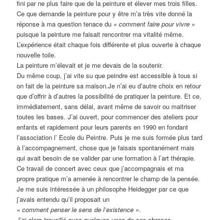
fini par ne plus faire que de la peinture et élever mes trois filles.
Ce que demande la peinture pour y être m’a très vite donné la
réponse à ma question tenace du
« comment faire pour vivre »
puisque la peinture me faisait rencontrer ma vitalité même.
L’expérience était chaque fois différente et plus ouverte à chaque
nouvelle toile.
La peinture m’élevait et je me devais de la soutenir.
Du même coup, j’ai vite su que peindre est accessible à tous si
on fait de la peinture sa maison.Je n’ai eu d’autre choix en retour
que d’offrir à d’autres la possibilité de pratiquer la peinture. Et ce,
immédiatement, sans délai, avant même de savoir ou maitriser
toutes les bases. J’ai ouvert, pour commencer des ateliers pour
enfants et rapidement pour leurs parents en 1990 en fondant
l’association l’ Ecole du Peintre. Puis je me suis formée plus tard
à l’accompagnement, chose que je faisais spontanément mais
qui avait besoin de se valider par une formation à l’art thérapie.
Ce travail de concert avec ceux que j’accompagnais et ma
propre pratique m’a amenée à rencontrer le champ de la pensée.
Je me suis intéressée à un philosophe Heidegger par ce que
j’avais entendu qu’il proposait un
« comment penser le sens de l’existence »
.
J’ai alors travaillé avec quelques-unes de ses phrases.